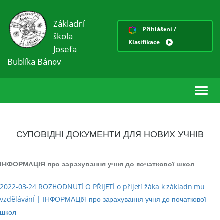
Základní
Přihlášení /
škola
Klasifikace
Josefa
Bublíka Bánov
Toggl
navig
СУПОВІДНІ ДОКУМЕНТИ ДЛЯ НОВИХ УЧНІВ
ІНФОРМАЦІЯ про зарахування учня до початкової школ
2022-03-24 ROZHODNUTÍ O PŘIJETÍ o přijetí žáka k základnímu
vzdělávánÍ | ІНФОРМАЦІЯ про зарахування учня до початкової
школ