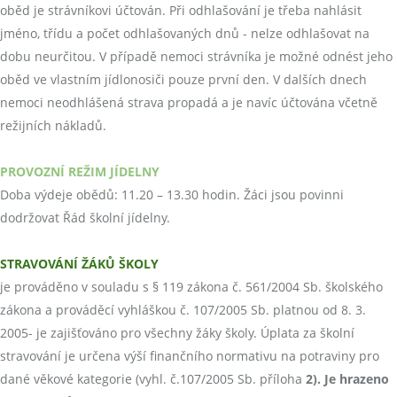
oběd je strávníkovi účtován. Při odhlašování je třeba nahlásit
jméno, třídu a počet odhlašovaných dnů - nelze odhlašovat na
dobu neurčitou. V případě nemoci strávníka je možné odnést jeho
oběd ve vlastním jídlonosiči pouze první den. V dalších dnech
nemoci neodhlášená strava propadá a je navíc účtována včetně
režijních nákladů.
PROVOZNÍ REŽIM JÍDELNY
Doba výdeje obědů: 11.20 – 13.30 hodin. Žáci jsou povinni
dodržovat Řád školní jídelny.
STRAVOVÁNÍ ŽÁKŮ ŠKOLY
je prováděno v souladu s § 119 zákona č. 561/2004 Sb. školského
zákona a prováděcí vyhláškou č. 107/2005 Sb. platnou od 8. 3.
2005- je zajišťováno pro všechny žáky školy. Úplata za školní
stravování je určena výší finančního normativu na potraviny pro
dané věkové kategorie (vyhl. č.107/2005 Sb. příloha
2). Je hrazeno