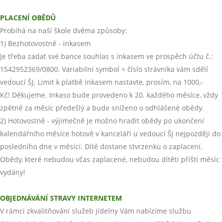
PLACENÍ OBĚDŮ
Probíhá na naší škole dvěma způsoby:
1) Bezhotovostně - inkasem
Je třeba zadat své bance souhlas s inkasem ve prospěch účtu č.:
1542952369/0800. Variabilní symbol = číslo strávníka vám sdělí
vedoucí ŠJ. Limit k platbě inkasem nastavte, prosím, na 1000,-
Kč! Děkujeme. Inkaso bude provedeno k 20. každého měsíce, vždy
zpětně za měsíc předešlý a bude sníženo o odhlášené obědy.
2) Hotovostně - výjimečně je možno hradit obědy po ukončení
kalendářního měsíce hotově v kanceláři u vedoucí ŠJ nejpozději do
posledního dne v měsíci. Dítě dostane stvrzenku o zaplacení.
Obědy, které nebudou včas zaplacené, nebudou dítěti příští měsíc
vydány!
OBJEDNÁVÁNÍ STRAVY INTERNETEM
V rámci zkvalitňování služeb jídelny Vám nabízíme službu