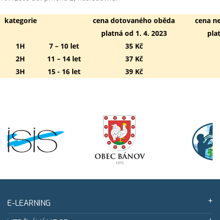
kategorie
cena dotovaného oběda
cena n
platná od 1. 4. 2023
pla
1H
7 – 10 let
35 Kč
2H
11 – 14 let
37 Kč
3H
15 - 16 let
39 Kč
E-LEARNING