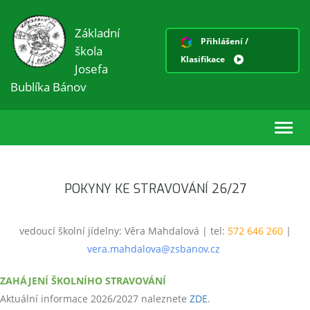
Základní
Přihlášení /
škola
Klasifikace
Josefa
Bublíka Bánov
Toggl
navig
POKYNY KE STRAVOVÁNÍ 26/27
vedoucí školní jídelny: Věra Mahdalová | tel:
572 646 260
|
vera.mahdalova@zsbanov.cz
ZAHÁJENÍ ŠKOLNÍHO STRAVOVÁNÍ
Aktuální informace 2026/2027 naleznete
ZDE
.