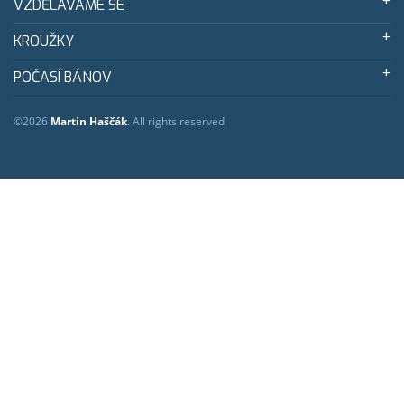
VZDĚLÁVÁME SE
KROUŽKY
POČASÍ BÁNOV
©2026
Martin Haščák
. All rights reserved