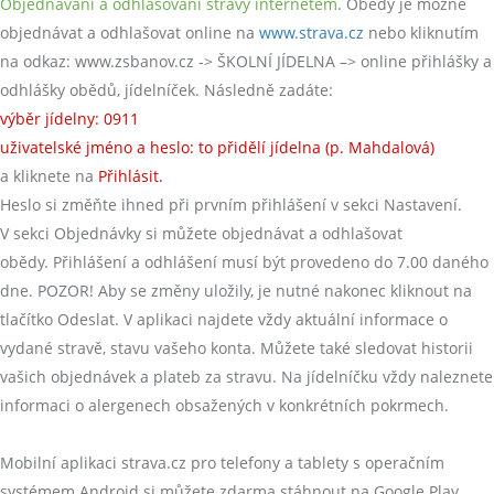
Objednávání a odhlašování stravy internetem
. Obědy je možné
objednávat a odhlašovat online na
www.strava.cz
nebo kliknutím
na odkaz: www.zsbanov.cz -> ŠKOLNÍ JÍDELNA –> online přihlášky a
odhlášky obědů, jídelníček. Následně zadáte:
výběr jídelny: 0911
uživatelské jméno a heslo: to přidělí jídelna (p. Mahdalová)
a kliknete na
Přihlásit.
Heslo si změňte ihned při prvním přihlášení v sekci Nastavení.
V sekci Objednávky si můžete objednávat a odhlašovat
obědy. Přihlášení a odhlášení musí být provedeno do 7.00 daného
dne. POZOR! Aby se změny uložily, je nutné nakonec kliknout na
tlačítko Odeslat. V aplikaci najdete vždy aktuální informace o
vydané stravě, stavu vašeho konta. Můžete také sledovat historii
vašich objednávek a plateb za stravu. Na jídelníčku vždy naleznete
informaci o alergenech obsažených v konkrétních pokrmech.
Mobilní aplikaci strava.cz pro telefony a tablety s operačním
systémem Android si můžete zdarma stáhnout na Google Play,