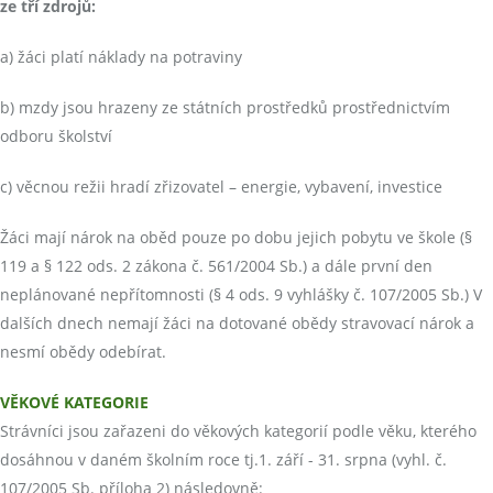
ze tří zdrojů:
a) žáci platí náklady na potraviny
b) mzdy jsou hrazeny ze státních prostředků prostřednictvím
odboru školství
c) věcnou režii hradí zřizovatel – energie, vybavení, investice
Žáci mají nárok na oběd pouze po dobu jejich pobytu ve škole (§
119 a § 122 ods. 2 zákona č. 561/2004 Sb.) a dále první den
neplánované nepřítomnosti (§ 4 ods. 9 vyhlášky č. 107/2005 Sb.) V
dalších dnech nemají žáci na dotované obědy stravovací nárok a
nesmí obědy odebírat.
VĚKOVÉ KATEGORIE
Strávníci jsou zařazeni do věkových kategorií podle věku, kterého
dosáhnou v daném školním roce tj.1. září - 31. srpna (vyhl. č.
107/2005 Sb. příloha 2) následovně: