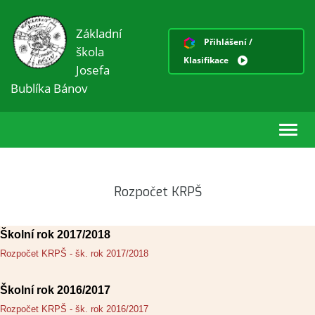
Základní
Přihlášení /
škola
Klasifikace
Josefa
Bublíka Bánov
Toggl
navig
Rozpočet KRPŠ
Školní rok 2017/2018
Rozpočet KRPŠ - šk. rok 2017/2018
Školní rok 2016/2017
Rozpočet KRPŠ - šk. rok 2016/2017