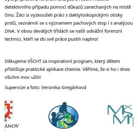
detektivního případu pomocí důkazů zanechaných na místě 
činu. Žáci si vyzkoušeli práci s daktyloskopickými otisky 
prstů, seznámili se s významem pachových stop i s analýzou 
DNA. V obou devátých třídách se našli odvážní forenzní 
technici, kteří se do své práce pustili naplno!
Děkujeme VŠCHT za inspirativní program, který dětem 
přibližuje praktické aplikace chemie. Věříme, že si ho i dnes 
všichni moc užili!
Supervize a foto: Veronika Gregárková