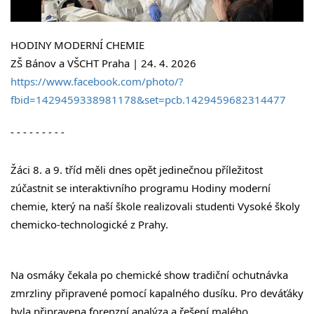
HODINY MODERNÍ CHEMIE
ZŠ Bánov a VŠCHT Praha | 24. 4. 2026
https://www.facebook.com/photo/?
fbid=1429459338981178&set=pcb.1429459682314477
- - - - - - - - -
Žáci 8. a 9. tříd měli dnes opět jedinečnou příležitost 
zúčastnit se interaktivního programu Hodiny moderní 
chemie, který na naší škole realizovali studenti Vysoké školy 
chemicko-technologické z Prahy.
Na osmáky čekala po chemické show tradiční ochutnávka 
zmrzliny připravené pomocí kapalného dusíku. Pro deváťáky 
byla připravena forenzní analýza a řešení malého 