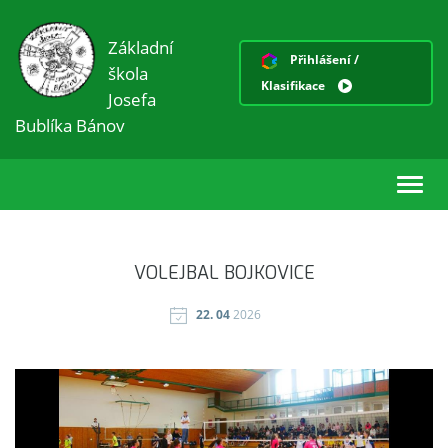
Základní
Přihlášení /
škola
Klasifikace
Josefa
Bublíka Bánov
Toggl
navig
VOLEJBAL BOJKOVICE
22. 04
2026