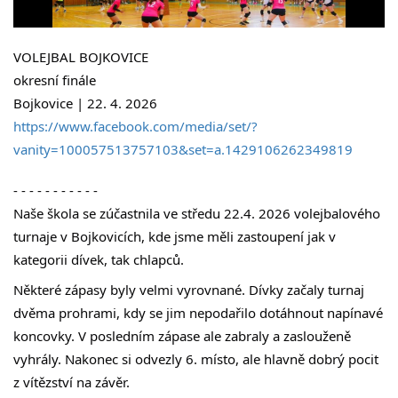
VOLEJBAL BOJKOVICE
okresní finále
Bojkovice | 22. 4. 2026
https://www.facebook.com/media/set/?
vanity=100057513757103&set=a.1429106262349819
- - - - - - - - - - - 
Naše škola se zúčastnila ve středu 22.4. 2026 volejbalového 
turnaje v Bojkovicích, kde jsme měli zastoupení jak v 
kategorii dívek, tak chlapců. 
Některé zápasy byly velmi vyrovnané. Dívky začaly turnaj 
dvěma prohrami, kdy se jim nepodařilo dotáhnout napínavé 
koncovky. V posledním zápase ale zabraly a zaslouženě 
vyhrály. Nakonec si odvezly 6. místo, ale hlavně dobrý pocit 
z vítězství na závěr. 