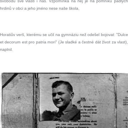
svobodu své vlasti i nás. Vzpomínka na něj je na pomníku padlých
hrdinů v obci a jeho jméno nese naše škola.
Horatiův verš, kterému se učil na gymnáziu než odešel bojovat: "Dulce
et decorum est pro patria mori" (Je sladké a čestné dát život za vlast),
naplnil.