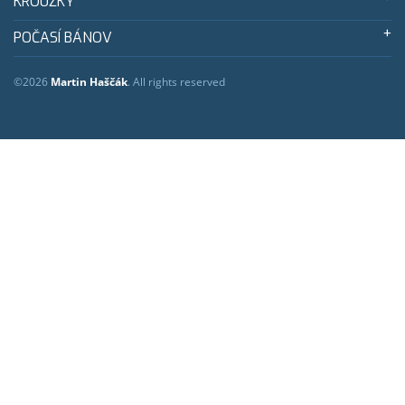
KROUŽKY
POČASÍ BÁNOV
©2026
Martin Haščák
. All rights reserved