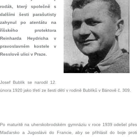
rodák, který společně s
dalšími šesti parašutisty
zahynul po atentátu na
říšského protektora
Reinharda Heydricha v
pravoslavném kostele v
Resslově ulici v Praze.
Josef Bublík se narodil 12.
února 1920 jako třetí ze šesti dětí v rodině Bublíků v Bánově č. 309.
Po maturitě na uherskobrodském gymnáziu v roce 1939 odešel přes
Maďarsko a Jugoslávii do Francie, aby se přihlásil do boje proti