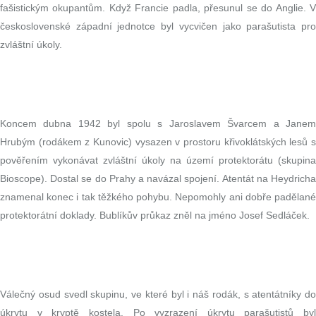
fašistickým okupantům. Když Francie padla, přesunul se do Anglie. V
československé západní jednotce byl vycvičen jako parašutista pro
zvláštní úkoly.
Koncem dubna 1942 byl spolu s Jaroslavem Švarcem a Janem
Hrubým (rodákem z Kunovic) vysazen v prostoru křivoklátských lesů s
pověřením vykonávat zvláštní úkoly na území protektorátu (skupina
Bioscope). Dostal se do Prahy a navázal spojení. Atentát na Heydricha
znamenal konec i tak těžkého pohybu. Nepomohly ani dobře padělané
protektorátní doklady. Bublíkův průkaz zněl na jméno Josef Sedláček.
Válečný osud svedl skupinu, ve které byl i náš rodák, s atentátníky do
úkrytu v kryptě kostela. Po vyzrazení úkrytu parašutistů byl