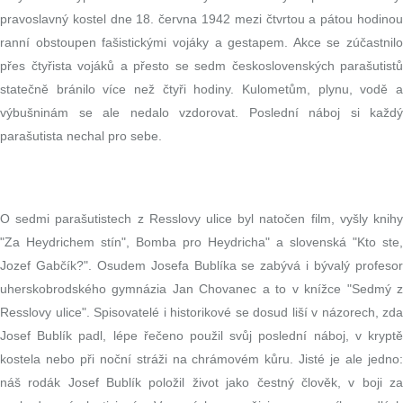
pravoslavný kostel dne 18. června 1942 mezi čtvrtou a pátou hodinou
ranní obstoupen fašistickými vojáky a gestapem. Akce se zúčastnilo
přes čtyřista vojáků a přesto se sedm československých parašutistů
statečně bránilo více než čtyři hodiny. Kulometům, plynu, vodě a
výbušninám se ale nedalo vzdorovat. Poslední náboj si každý
parašutista nechal pro sebe.
O sedmi parašutistech z Resslovy ulice byl natočen film, vyšly knihy
"Za Heydrichem stín", Bomba pro Heydricha" a slovenská "Kto ste,
Jozef Gabčík?". Osudem Josefa Bublíka se zabývá i bývalý profesor
uherskobrodského gymnázia Jan Chovanec a to v knížce "Sedmý z
Resslovy ulice". Spisovatelé i historikové se dosud liší v názorech, zda
Josef Bublík padl, lépe řečeno použil svůj poslední náboj, v kryptě
kostela nebo při noční stráži na chrámovém kůru. Jisté je ale jedno:
náš rodák Josef Bublík položil život jako čestný člověk, v boji za