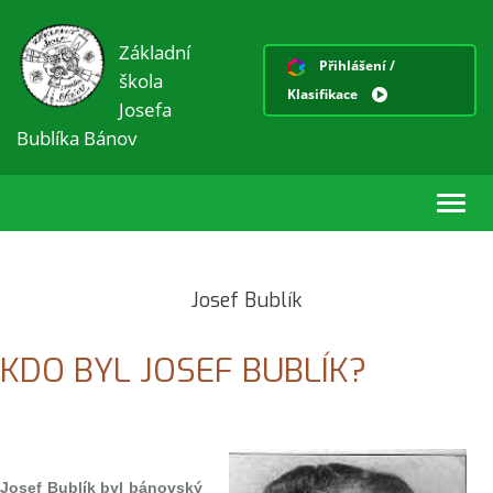
Základní
Přihlášení /
škola
Klasifikace
Josefa
Bublíka Bánov
Toggl
navig
Josef Bublík
KDO BYL JOSEF BUBLÍK?
Josef Bublík byl bánovský