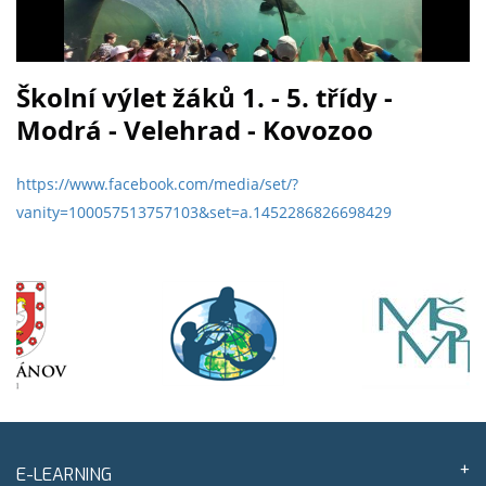
Školní výlet žáků 1. - 5. třídy -
Modrá - Velehrad - Kovozoo
https://www.facebook.com/media/set/?
vanity=100057513757103&set=a.1452286826698429
E-LEARNING