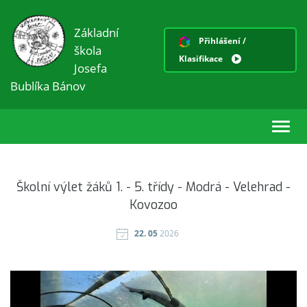
Základní
Přihlášení /
škola
Klasifikace
Josefa
Bublíka Bánov
Toggl
navig
Školní výlet žáků 1. - 5. třídy - Modrá - Velehrad -
Kovozoo
22. 05
2026