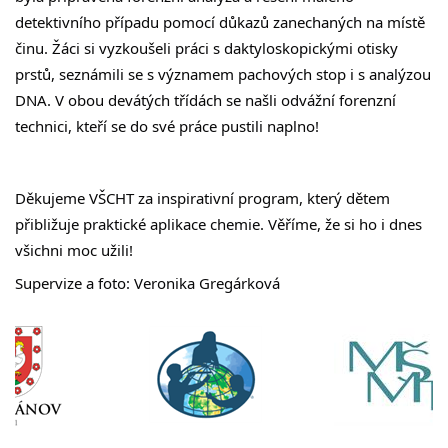
detektivního případu pomocí důkazů zanechaných na místě 
činu. Žáci si vyzkoušeli práci s daktyloskopickými otisky 
prstů, seznámili se s významem pachových stop i s analýzou 
DNA. V obou devátých třídách se našli odvážní forenzní 
technici, kteří se do své práce pustili naplno!
Děkujeme VŠCHT za inspirativní program, který dětem 
přibližuje praktické aplikace chemie. Věříme, že si ho i dnes 
všichni moc užili!
Supervize a foto: Veronika Gregárková