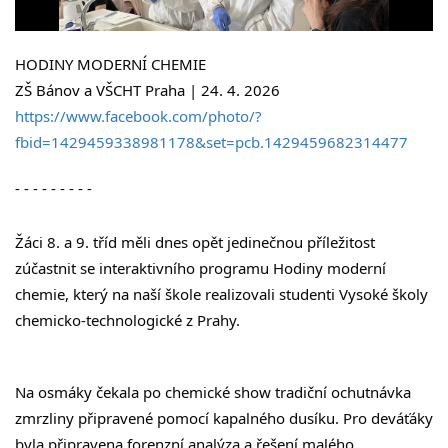
HODINY MODERNÍ CHEMIE
ZŠ Bánov a VŠCHT Praha | 24. 4. 2026
https://www.facebook.com/photo/?
fbid=1429459338981178&set=pcb.1429459682314477
- - - - - - - - -
Žáci 8. a 9. tříd měli dnes opět jedinečnou příležitost 
zúčastnit se interaktivního programu Hodiny moderní 
chemie, který na naší škole realizovali studenti Vysoké školy 
chemicko-technologické z Prahy.
Na osmáky čekala po chemické show tradiční ochutnávka 
zmrzliny připravené pomocí kapalného dusíku. Pro deváťáky 
byla připravena forenzní analýza a řešení malého 