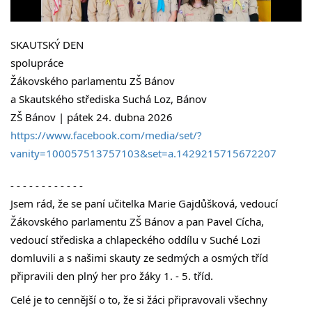
SKAUTSKÝ DEN
spolupráce 
Žákovského parlamentu ZŠ Bánov 
a Skautského střediska Suchá Loz, Bánov
ZŠ Bánov | pátek 24. dubna 2026
https://www.facebook.com/media/set/?
vanity=100057513757103&set=a.1429215715672207
- - - - - - - - - - - -
Jsem rád, že se paní učitelka Marie Gajdůšková, vedoucí 
Žákovského parlamentu ZŠ Bánov a pan Pavel Cícha, 
vedoucí střediska a chlapeckého oddílu v Suché Lozi 
domluvili a s našimi skauty ze sedmých a osmých tříd 
připravili den plný her pro žáky 1. - 5. tříd.
Celé je to cennější o to, že si žáci připravovali všechny 