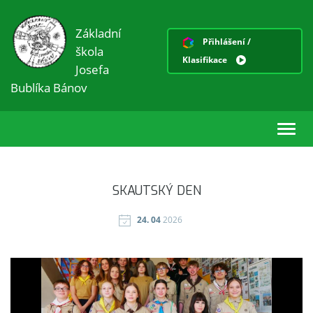
Základní
Přihlášení /
škola
Klasifikace
Josefa
Bublíka Bánov
Toggl
navig
SKAUTSKÝ DEN
24. 04
2026