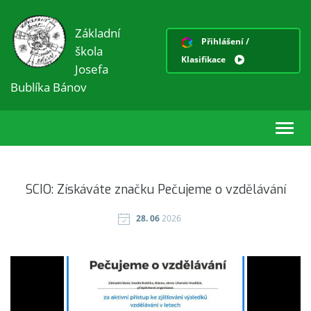
Základní
Přihlášení /
škola
Klasifikace
Josefa
Bublíka Bánov
Toggl
navig
SCIO: Získáváte značku Pečujeme o vzdělávání
28. 06
2026