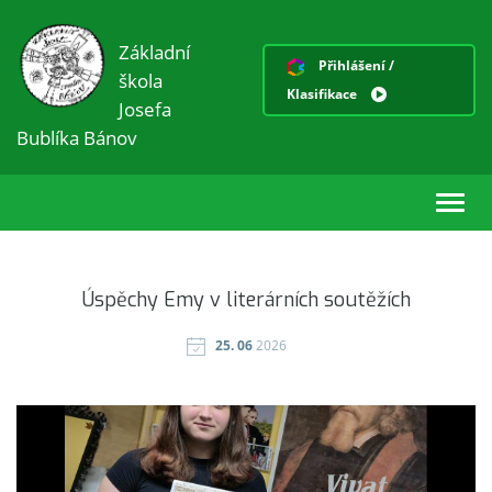
Základní
Přihlášení /
škola
Klasifikace
Josefa
Bublíka Bánov
Toggl
navig
Úspěchy Emy v literárních soutěžích
25. 06
2026