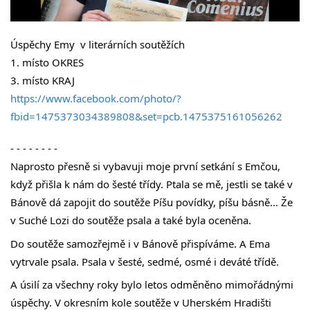
Úspěchy Emy  v literárních soutěžích
1. místo OKRES
3. místo KRAJ
https://www.facebook.com/photo/?
fbid=1475373034389808&set=pcb.1475375161056262
- - - - - - - -
Naprosto přesně si vybavuji moje první setkání s Emčou, 
když přišla k nám do šesté třídy. Ptala se mě, jestli se také v 
Bánově dá zapojit do soutěže Píšu povídky, píšu básně... Že 
v Suché Lozi do soutěže psala a také byla oceněna. 
Do soutěže samozřejmě i v Bánově přispíváme. A Ema 
vytrvale psala. Psala v šesté, sedmé, osmé i deváté třídě. 
A úsilí za všechny roky bylo letos odměněno mimořádnými 
úspěchy. V okresním kole soutěže v Uherském Hradišti 