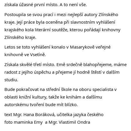
získala úžasné první místo. A to není vše.
Postoupila se svou prací i mezi nejlepší autory Zlínského 
kraje. Její práce byla oceněna při slavnostním vyhlášení 
krajského kola literární soutěže, kterou pořádají knihovny 
Zlínského kraje. 
Letos se toto vyhlášení konalo v Masarykově veřejné 
knihovně ve Vsetíně.  
Získala skvělé třetí místo. Emě srdečně blahopřejeme, máme 
radost z jejího úspěchu a přejeme jí hodně štěstí v dalším 
studiu. 
Bude pokračovat na střední škole na oboru specialista v 
oblasti knižní kultury, takže ke knihám a dalšímu 
autorskému tvoření bude mít blízko.
text Mgr. Hana Boráková, učitelka jazyka českého
foto maminka Emy  a Mgr. Vlastimil Ondra